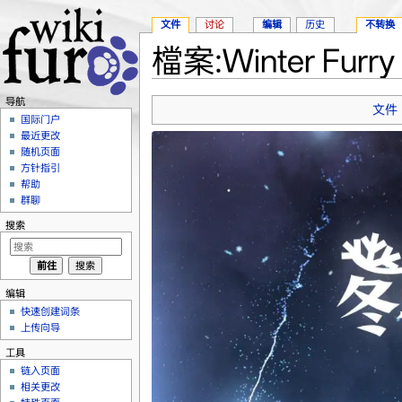
文件
讨论
编辑
历史
不转换
檔案:Winter Furry 
跳转至：
导航
、
搜索
导航
文件
国际门户
最近更改
随机页面
方针指引
帮助
群聊
搜索
编辑
快速创建词条
上传向导
工具
链入页面
相关更改