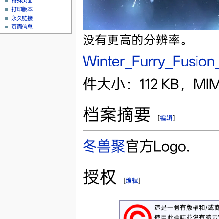
特殊页面
打印版本
永久链接
页面信息
没有更高的分辨率。
Winter_Furry_Fusion
件大小：112 KB，MIM
档案摘要
[
编辑
]
冬兽聚
官方Logo.
授权
[
编辑
]
這是一個有版權和/或
使用此標誌並沒有暗示Wi