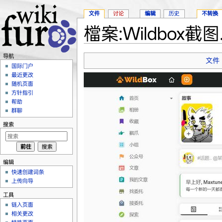
文件
讨论
编辑
历史
不转换
檔案:Wildbox截图.
跳转至：
导航
、
搜索
导航
文件
国际门户
最近更改
随机页面
方针指引
帮助
群聊
搜索
编辑
快速创建词条
上传向导
工具
链入页面
相关更改