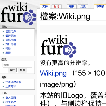
文件
讨论
编辑
历史
不转换
檔案:Wiki.png
跳转至：
导航
、
搜索
导航
国际门户
最近更改
随机页面
方针指引
帮助
群聊
搜索
没有更高的分辨率。
Wiki.png
‎
（155 × 
编辑
image/png）
快速创建词条
上传向导
本站的旧Logo，覆
工具
链入页面
件），与侧边栏保持
相关更改