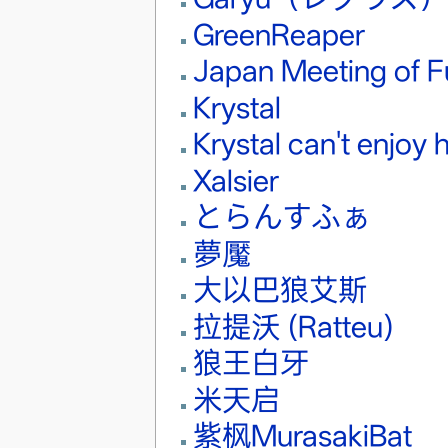
GreenReaper
Japan Meeting of F
Krystal
Krystal can't enjoy
Xalsier
とらんすふぁ
夢魘
大以巴狼艾斯
拉提沃 (Ratteu)
狼王白牙
米天启
紫枫MurasakiBat