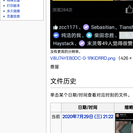
特殊页面
打印版本
永久链接
页面信息
没有更高的分辨率。
V8IJ74YEB0DC-0-1RKIDRRD.png
‎
（426 
兽屋
文件历史
单击某个日期/时间查看对应时刻的文件。
日期/时间
缩
当前
2020年7月29日 (三) 21:22