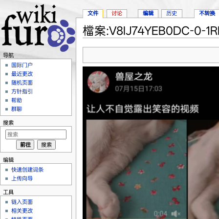
文件
讨论
编辑
历史
不转换
檔案:V8IJ74YEB0DC-0-1R
跳转至：
导航
、
搜索
导航
国际门户
最近更改
随机页面
方针指引
帮助
群聊
搜索
编辑
快速创建词条
上传向导
工具
链入页面
相关更改