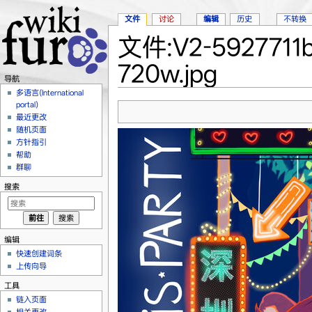
文件
讨论
编辑
历史
不转换
文件:V2-5927711
720w.jpg
导航
跳转至：
导航
、
搜索
多语言(International
portal)
最近更改
随机页面
方针指引
帮助
群聊
搜索
编辑
快速创建词条
上传向导
工具
链入页面