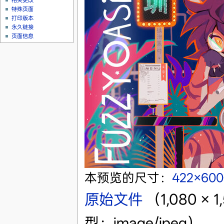
相关更改
特殊页面
打印版本
永久链接
页面信息
本预览的尺寸：
422×60
原始文件
‎
（1,080 
型：image/jpeg）