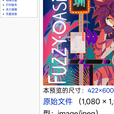
特殊页面
打印版本
永久链接
页面信息
本预览的尺寸：
422×60
原始文件
‎
（1,080 
型：image/jpeg）