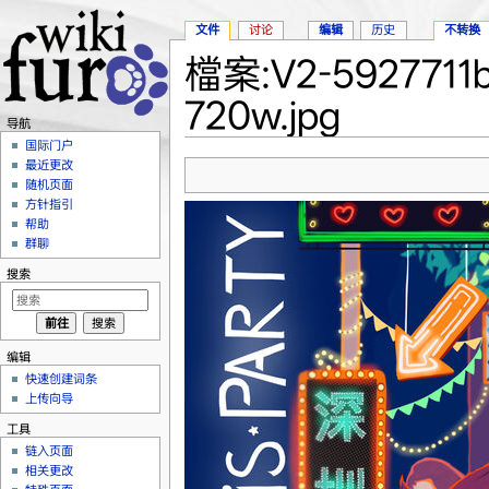
文件
讨论
编辑
历史
不转换
檔案:V2-5927711
720w.jpg
导航
跳转至：
导航
、
搜索
国际门户
最近更改
随机页面
方针指引
帮助
群聊
搜索
编辑
快速创建词条
上传向导
工具
链入页面
相关更改