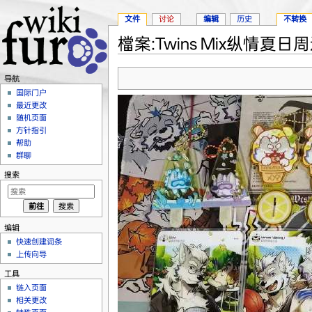
文件
讨论
编辑
历史
不转换
檔案:Twins Mix纵情夏日周
跳转至：
导航
、
搜索
导航
国际门户
最近更改
随机页面
方针指引
帮助
群聊
搜索
编辑
快速创建词条
上传向导
工具
链入页面
相关更改