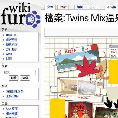
文件
讨论
编辑
历史
不转换
檔案:Twins Mix温泉
跳转至：
导航
、
搜索
导航
国际门户
最近更改
随机页面
方针指引
帮助
群聊
搜索
编辑
快速创建词条
上传向导
工具
链入页面
相关更改