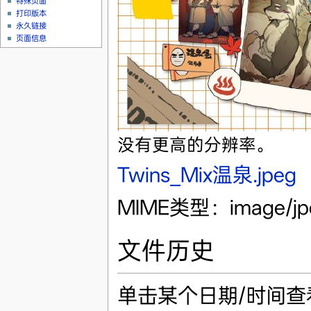
特殊页面
打印版本
永久链接
页面信息
没有更高的分辨率。
Twins_Mix温泉.jpeg
‎
MIME类型：image/j
文件历史
单击某个日期/时间