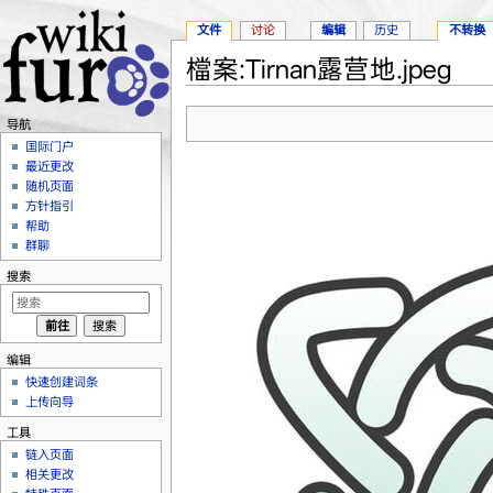
文件
讨论
编辑
历史
不转换
檔案:Tirnan露营地.jpeg
跳转至：
导航
、
搜索
导航
国际门户
最近更改
随机页面
方针指引
帮助
群聊
搜索
编辑
快速创建词条
上传向导
工具
链入页面
相关更改