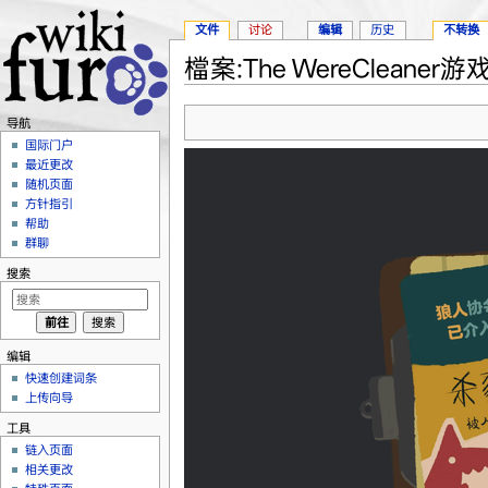
文件
讨论
编辑
历史
不转换
檔案:The WereCleaner游
跳转至：
导航
、
搜索
导航
国际门户
最近更改
随机页面
方针指引
帮助
群聊
搜索
编辑
快速创建词条
上传向导
工具
链入页面
相关更改