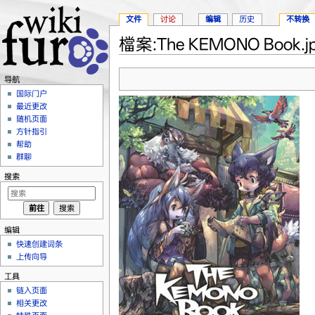
文件
讨论
编辑
历史
不转换
檔案:The KEMONO Book.j
跳转至：
导航
、
搜索
导航
国际门户
最近更改
随机页面
方针指引
帮助
群聊
搜索
编辑
快速创建词条
上传向导
工具
链入页面
相关更改