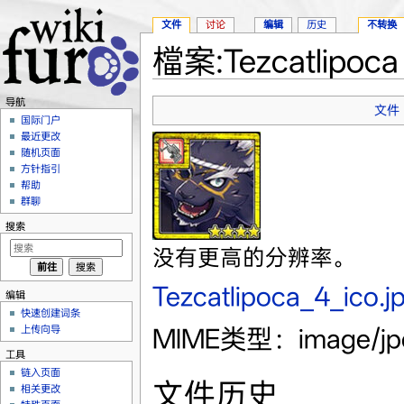
文件
讨论
编辑
历史
不转换
檔案:Tezcatlipoca 
跳转至：
导航
、
搜索
导航
文件
国际门户
最近更改
随机页面
方针指引
帮助
群聊
搜索
没有更高的分辨率。
Tezcatlipoca_4_ico.j
编辑
快速创建词条
MIME类型：image/j
上传向导
工具
链入页面
文件历史
相关更改