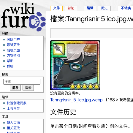
文件
讨论
编辑
历史
不转换
檔案:Tanngrisnir 5 ico.jpg.
跳转至：
导航
、
搜索
导航
国际门户
最近更改
随机页面
方针指引
帮助
群聊
搜索
没有更高的分辨率。
编辑
Tanngrisnir_5_ico.jpg.webp
‎
（168 × 16
快速创建词条
上传向导
文件历史
工具
链入页面
单击某个日期/时间查看对应时刻的文件。
相关更改