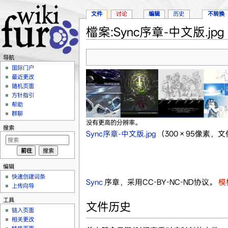
文件
讨论
编辑
历史
不转换
檔案:Sync序章-中文版.jpg
跳转至：
导航
、
搜索
导航
国际门户
最近更改
随机页面
方针指引
帮助
群聊
没有更高的分辨率。
搜索
Sync序章-中文版.jpg
‎
（300 × 95像素，文
编辑
快速创建词条
Sync
序章，采用CC-BY-NC-ND协议。
模板
上传向导
工具
文件历史
链入页面
相关更改