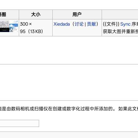
略图
大小
用户
300 ×
Xiedada
（
讨论
|
贡献
）
{{文件}}
Sync
序章
95
（13 KB）
获取大图并重新授
能是由数码相机或扫描仪在创建或数字化过程中所添加的。 如果此