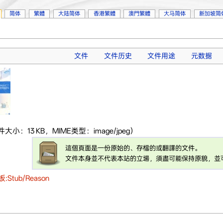
简体
繁體
大陆简体
香港繁體
澳門繁體
大马简体
新加坡简
文件
文件历史
文件用途
元数据
件大小：13 KB，MIME类型：image/jpeg）
這個頁面是一份原始的、存檔的或翻譯的文件。
文件本身並不代表本站的立場，須盡可能保持原貌，並
:Stub/Reason