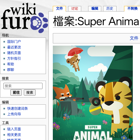
文件
讨论
编辑
历史
不转换
檔案:Super Animal
跳转至：
导航
、
搜索
导航
文件
国际门户
最近更改
随机页面
方针指引
帮助
群聊
搜索
编辑
快速创建词条
上传向导
工具
链入页面
相关更改