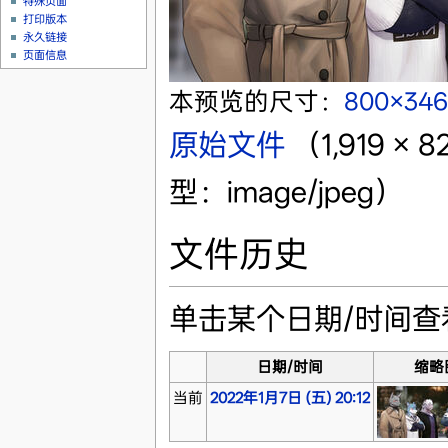
特殊页面
打印版本
永久链接
页面信息
本预览的尺寸：
800×34
原始文件
‎
（1,919 
型：image/jpeg）
文件历史
单击某个日期/时间
日期/时间
缩略
当前
2022年1月7日 (五) 20:12