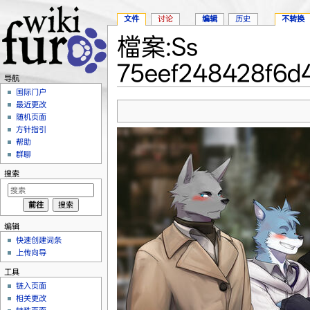
文件
讨论
编辑
历史
不转换
檔案:Ss
75eef248428f6d4
导航
跳转至：
导航
、
搜索
国际门户
最近更改
随机页面
方针指引
帮助
群聊
搜索
编辑
快速创建词条
上传向导
工具
链入页面
相关更改