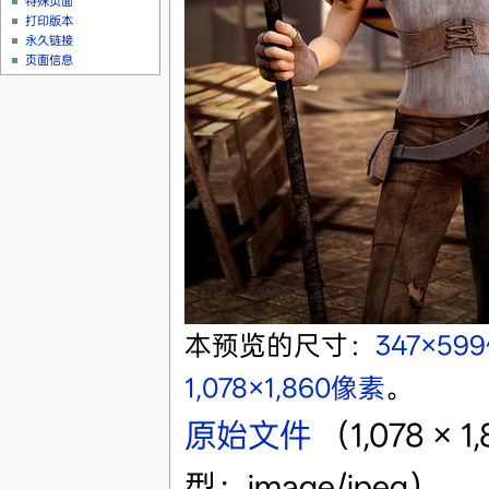
特殊页面
打印版本
永久链接
页面信息
本预览的尺寸：
347×59
1,078×1,860像素
。
原始文件
‎
（1,078 ×
型：image/jpeg）