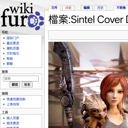
文件
讨论
编辑
历史
不转换
檔案:Sintel Cover D
跳转至：
导航
、
搜索
导航
国际门户
最近更改
随机页面
方针指引
帮助
群聊
搜索
编辑
快速创建词条
上传向导
工具
链入页面
相关更改