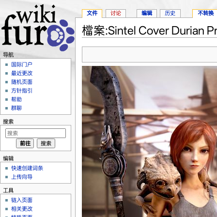
文件
讨论
编辑
历史
不转换
檔案:Sintel Cover Durian Pr
跳转至：
导航
、
搜索
导航
国际门户
最近更改
随机页面
方针指引
帮助
群聊
搜索
编辑
快速创建词条
上传向导
工具
链入页面
相关更改