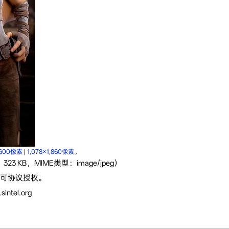
×600像素
|
1,078×1,860像素
。
323 KB，MIME类型：image/jpeg）
d”许可协议授权。
intel.org