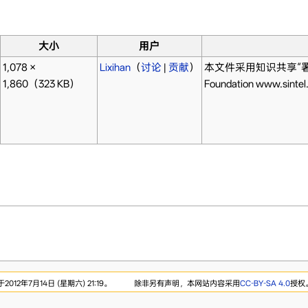
大小
用户
1,078 ×
Lixihan
（
讨论
|
贡献
）
本文件采用知识共享“署名 3.0
1,860
（323 KB）
Foundation www.sintel
12年7月14日 (星期六) 21:19。
除非另有声明，本网站内容采用
CC-BY-SA 4.0
授权