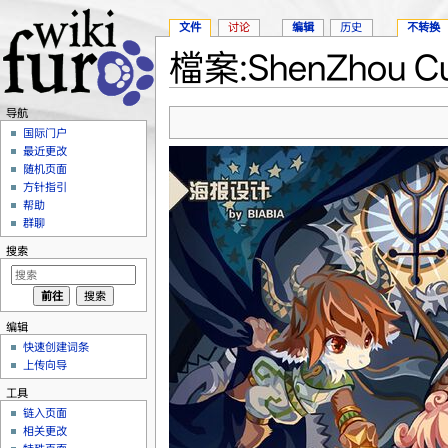
文件
讨论
编辑
历史
不转换
檔案:ShenZhou Cuti
跳转至：
导航
、
搜索
导航
国际门户
最近更改
随机页面
方针指引
帮助
群聊
搜索
编辑
快速创建词条
上传向导
工具
链入页面
相关更改