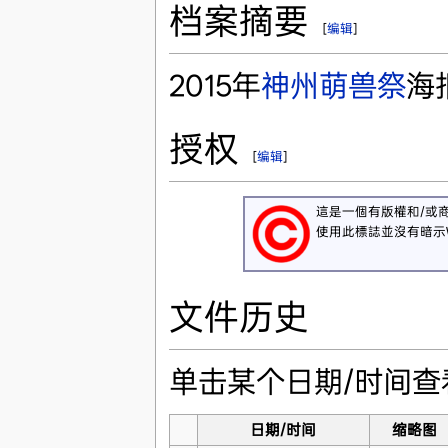
档案摘要
[
编辑
]
2015年
神州萌兽祭
海
授权
[
编辑
]
這是一個有版權和/或
使用此標誌並沒有暗示Wi
文件历史
单击某个日期/时间
日期/时间
缩略图