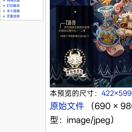
特殊页面
打印版本
永久链接
页面信息
本预览的尺寸：
422×59
原始文件
‎
（690 × 
型：image/jpeg）