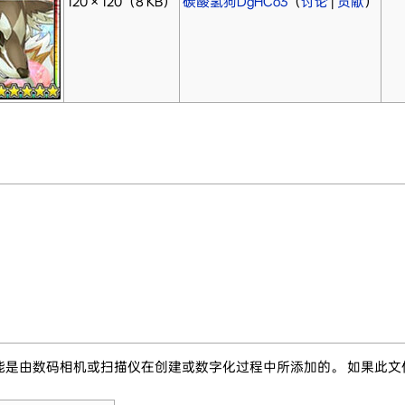
120 × 120
（8 KB）
碳酸氢狗DgHCo3
（
讨论
|
贡献
）
能是由数码相机或扫描仪在创建或数字化过程中所添加的。 如果此