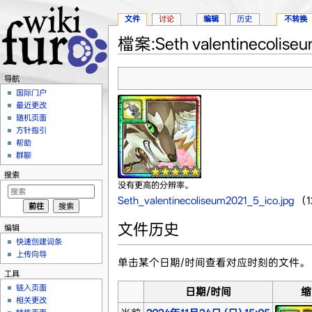
文件
讨论
编辑
历史
不转换
檔案:Seth valentinecoliseum
跳转至：
导航
、
搜索
导航
国际门户
最近更改
随机页面
方针指引
帮助
群聊
搜索
没有更高的分辨率。
Seth_valentinecoliseum2021_5_ico.jpg
‎
（1
文件历史
编辑
快速创建词条
上传向导
单击某个日期/时间查看对应时刻的文件。
工具
链入页面
日期/时间
缩
相关更改