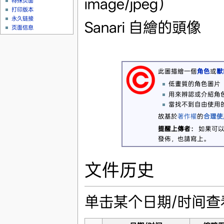
image/jpeg）
特殊页面
打印版本
永久链接
Sanari 自繪的頭像
页面信息
此圖描繪一個
角色
或
獸
低畫質的角色圖片
用來辨認或介紹角
當找不到自由使用
故基於
著作權
的
合理使
提醒上傳者：
如果可以
發佈，也請寫上。
文件历史
单击某个日期/时间