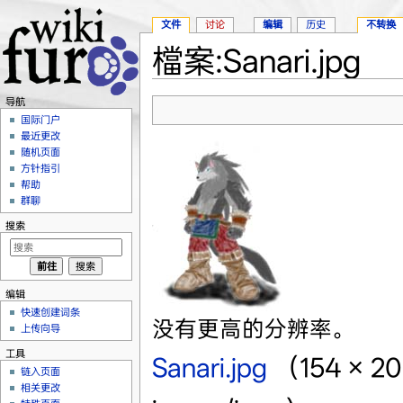
文件
讨论
编辑
历史
不转换
檔案:Sanari.jpg
跳转至：
导航
、
搜索
导航
国际门户
最近更改
随机页面
方针指引
帮助
群聊
搜索
编辑
快速创建词条
没有更高的分辨率。
上传向导
工具
Sanari.jpg
‎
（154 ×
链入页面
相关更改