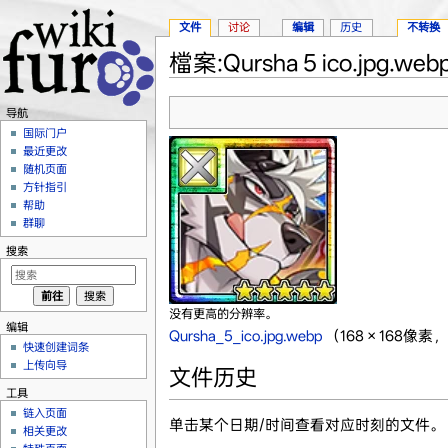
文件
讨论
编辑
历史
不转换
檔案:Qursha 5 ico.jpg.web
跳转至：
导航
、
搜索
导航
国际门户
最近更改
随机页面
方针指引
帮助
群聊
搜索
没有更高的分辨率。
编辑
Qursha_5_ico.jpg.webp
‎
（168 × 168像素
快速创建词条
上传向导
文件历史
工具
链入页面
单击某个日期/时间查看对应时刻的文件。
相关更改