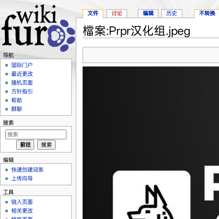
文件
讨论
编辑
历史
不转换
檔案:Prpr汉化组.jpeg
跳转至：
导航
、
搜索
导航
国际门户
最近更改
随机页面
方针指引
帮助
群聊
搜索
编辑
快速创建词条
上传向导
工具
链入页面
相关更改