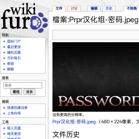
文件
讨论
编辑
历史
不转换
檔案:Prpr汉化组-密码.jpeg
跳转至：
导航
、
搜索
导航
国际门户
最近更改
随机页面
方针指引
帮助
群聊
搜索
编辑
快速创建词条
上传向导
没有更高的分辨率。
Prpr汉化组-密码.jpeg
‎
（480 × 224像素，
工具
链入页面
文件历史
相关更改