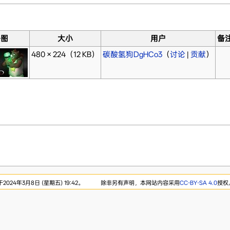
略图
大小
用户
备
480 × 224
（12 KB）
碳酸氢狗DgHCo3
（
讨论
|
贡献
）
024年3月8日 (星期五) 19:42。
除非另有声明，本网站内容采用
CC-BY-SA 4.0
授权