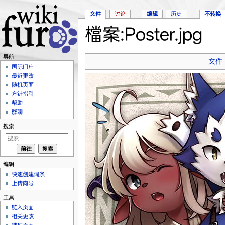
文件
讨论
编辑
历史
不转换
檔案:Poster.jpg
跳转至：
导航
、
搜索
导航
文件
国际门户
最近更改
随机页面
方针指引
帮助
群聊
搜索
编辑
快速创建词条
上传向导
工具
链入页面
相关更改