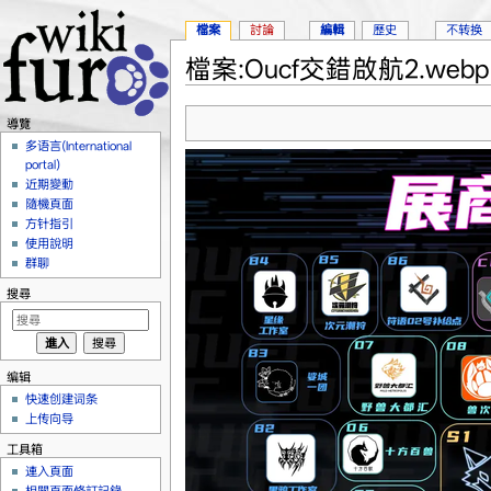
檔案
討論
編輯
歷史
不转换
檔案:Oucf交錯啟航2.webp
跳轉到：
導覽
、
搜尋
導覽
多语言(International
portal)
近期變動
隨機頁面
方针指引
使用說明
群聊
搜尋
编辑
快速创建词条
上传向导
工具箱
連入頁面