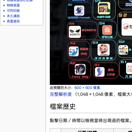
相關頁面修訂記錄
特殊頁面
可列印版
永久連結
頁面資訊
此預覽的大小：
600 × 600 像素
.
完整解析度
‎
（1,048 × 1,048 像素，檔案
檔案歷史
點擊日期／時間以檢視當時出現過的檔案