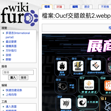
檔案
討論
編輯
歷史
不转换
檔案:Oucf交錯啟航2.webp
跳轉到：
導覽
、
搜尋
導覽
多语言(International
portal)
最近變更
隨機頁面
方针指引
說明
群聊
搜尋
编辑
快速创建词条
上传向导
工具
連入頁面