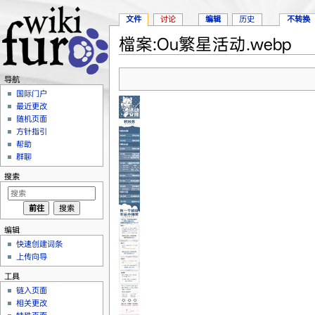
文件
讨论
编辑
历史
不转换
檔案:Ou繁星活动.webp
跳转至：
导航
、
搜索
导航
国际门户
最近更改
随机页面
方针指引
帮助
群聊
搜索
编辑
快速创建词条
上传向导
工具
链入页面
相关更改