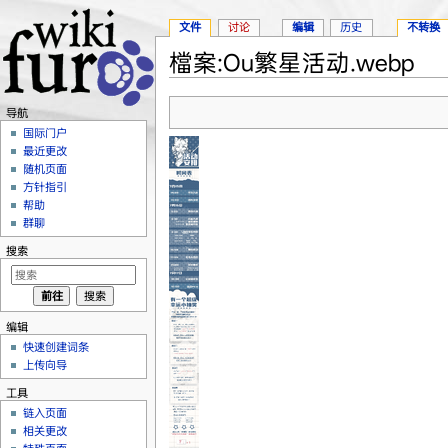
文件
讨论
编辑
历史
不转换
檔案:Ou繁星活动.webp
跳转至：
导航
、
搜索
导航
国际门户
最近更改
随机页面
方针指引
帮助
群聊
搜索
编辑
快速创建词条
上传向导
工具
链入页面
相关更改