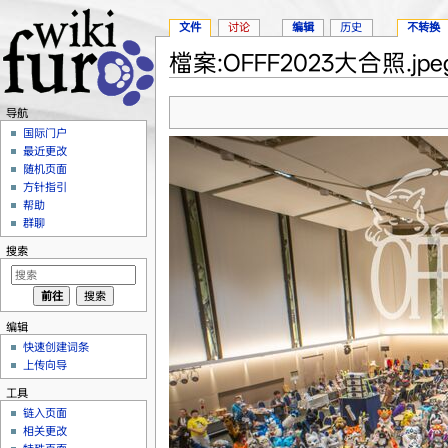
文件
讨论
编辑
历史
不转换
檔案:OFFF2023大合照.jpe
跳转至：
导航
、
搜索
导航
国际门户
最近更改
随机页面
方针指引
帮助
群聊
搜索
编辑
快速创建词条
上传向导
工具
链入页面
相关更改