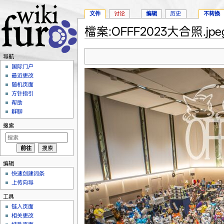
文件
讨论
编辑
历史
不转换
檔案:OFFF2023大合照.jpe
跳转至：
导航
、
搜索
导航
国际门户
最近更改
随机页面
方针指引
帮助
群聊
搜索
编辑
快速创建词条
上传向导
工具
链入页面
相关更改