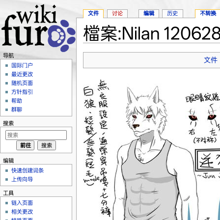
文件
讨论
编辑
历史
不转换
檔案:Nilan 120628
跳转至：
导航
、
搜索
导航
文件
国际门户
最近更改
随机页面
方针指引
帮助
群聊
搜索
编辑
快速创建词条
上传向导
工具
链入页面
相关更改