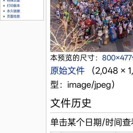
特殊页面
打印版本
永久链接
页面信息
本预览的尺寸：
800×47
原始文件
‎
（2,048 ×
型：image/jpeg）
文件历史
单击某个日期/时间