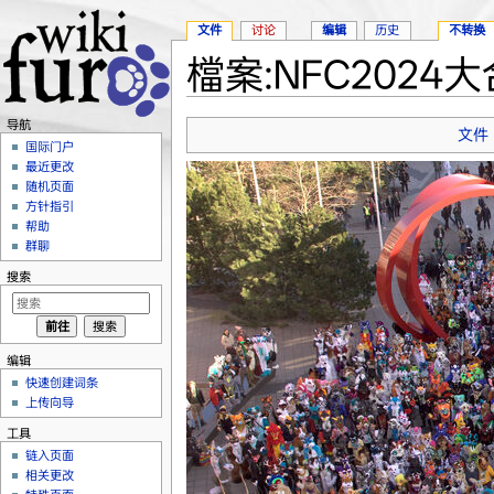
文件
讨论
编辑
历史
不转换
檔案:NFC2024大合
跳转至：
导航
、
搜索
导航
文件
国际门户
最近更改
随机页面
方针指引
帮助
群聊
搜索
编辑
快速创建词条
上传向导
工具
链入页面
相关更改