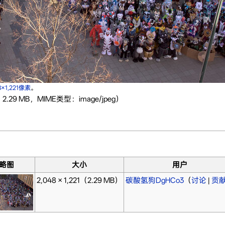
8×1,221像素
。
2.29 MB，MIME类型：image/jpeg）
略图
大小
用户
2,048 × 1,221
（2.29 MB）
碳酸氢狗DgHCo3
（
讨论
|
贡