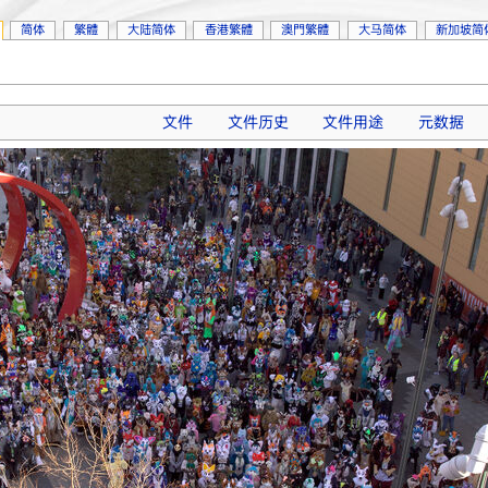
简体
繁體
大陆简体
香港繁體
澳門繁體
大马简体
新加坡简
文件
文件历史
文件用途
元数据