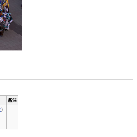
备注
献
）