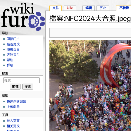
文件
讨论
编辑
历史
不转换
檔案:NFC2024大合照.jpeg
跳转至：
导航
、
搜索
导航
国际门户
最近更改
随机页面
方针指引
帮助
群聊
搜索
编辑
快速创建词条
上传向导
工具
链入页面
相关更改