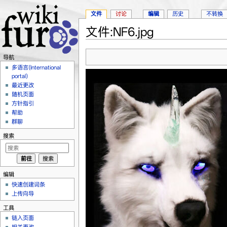
文件
讨论
编辑
历史
不转换
文件:NF6.jpg
跳转至：
导航
、
搜索
导航
多语言(International
portal)
最近更改
随机页面
方针指引
帮助
群聊
搜索
编辑
快速创建词条
上传向导
工具
链入页面