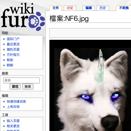
文件
讨论
编辑
历史
不转换
檔案:NF6.jpg
跳转至：
导航
、
搜索
导航
国际门户
最近更改
随机页面
方针指引
帮助
群聊
搜索
编辑
快速创建词条
上传向导
工具
链入页面
相关更改