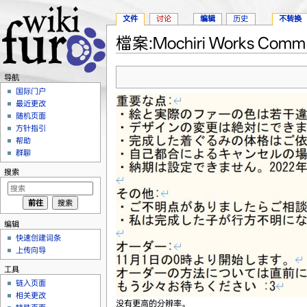
文件
讨论
编辑
历史
不转换
檔案:Mochiri Works Comm 
跳转至：
导航
、
搜索
导航
国际门户
最近更改
随机页面
方针指引
帮助
群聊
搜索
编辑
快速创建词条
上传向导
工具
链入页面
相关更改
没有更高的分辨率。