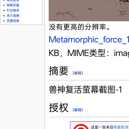
相关更改
特殊页面
打印版本
永久链接
页面信息
没有更高的分辨率。
Metamorphic_force_1
KB，MIME类型：imag
摘要
[
编辑
]
兽神复活萤幕截图-1
授权
[
编辑
]
这是一张来自
有版权保