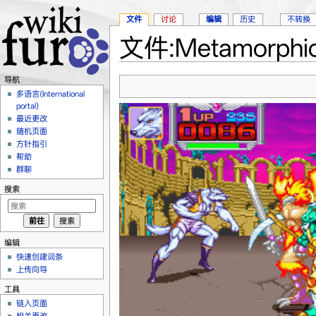
文件
讨论
编辑
历史
不转换
文件:Metamorphic f
跳转至：
导航
、
搜索
导航
多语言(International
portal)
最近更改
随机页面
方针指引
帮助
群聊
搜索
编辑
快速创建词条
上传向导
工具
链入页面