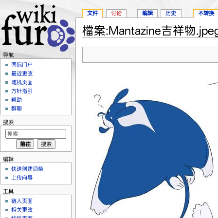
文件
讨论
编辑
历史
不转换
檔案:Mantazine吉祥物.jpe
跳转至：
导航
、
搜索
导航
国际门户
最近更改
随机页面
方针指引
帮助
群聊
搜索
编辑
快速创建词条
上传向导
工具
链入页面
相关更改