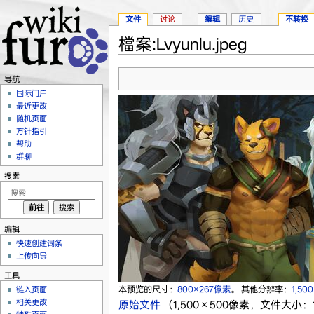
文件
讨论
编辑
历史
不转换
檔案:Lvyunlu.jpeg
跳转至：
导航
、
搜索
导航
国际门户
最近更改
随机页面
方针指引
帮助
群聊
搜索
编辑
快速创建词条
上传向导
工具
本预览的尺寸：
800×267像素
。
其他分辨率：
1,50
链入页面
相关更改
原始文件
‎
（1,500 × 500像素，文件大小：1