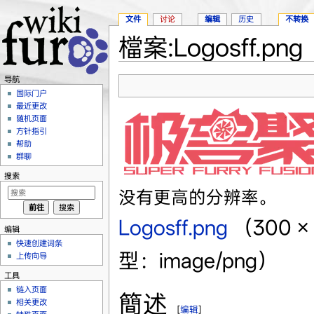
文件
讨论
编辑
历史
不转换
檔案:Logosff.png
跳转至：
导航
、
搜索
导航
国际门户
最近更改
随机页面
方针指引
帮助
群聊
搜索
没有更高的分辨率。
Logosff.png
‎
（300 
编辑
快速创建词条
型：image/png）
上传向导
工具
链入页面
簡述
相关更改
[
编辑
]