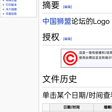
特殊页面
摘要
打印版本
[
编辑
]
永久链接
页面信息
中国狮盟
论坛的Logo
授权
[
编辑
]
這是一個有版權和/或
使用此標誌並沒有暗示Wi
文件历史
单击某个日期/时间
日期/时间
缩略