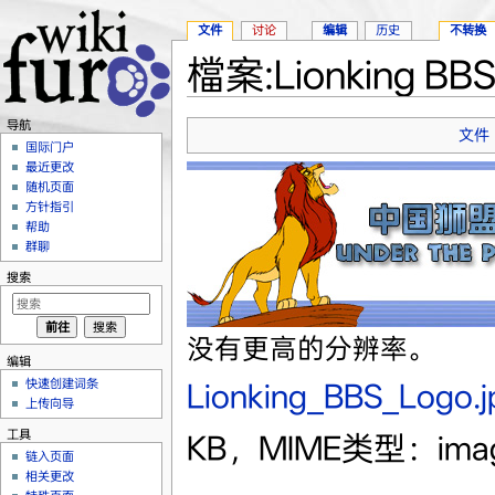
文件
讨论
编辑
历史
不转换
檔案:Lionking BBS
跳转至：
导航
、
搜索
导航
文件
国际门户
最近更改
随机页面
方针指引
帮助
群聊
搜索
没有更高的分辨率。
编辑
快速创建词条
Lionking_BBS_Logo.j
上传向导
工具
KB，MIME类型：imag
链入页面
相关更改