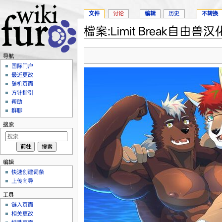
文件
讨论
编辑
历史
不转换
檔案:Limit Break自由兽汉化
跳转至：
导航
、
搜索
导航
国际门户
最近更改
随机页面
方针指引
帮助
群聊
搜索
编辑
快速创建词条
上传向导
工具
链入页面
相关更改