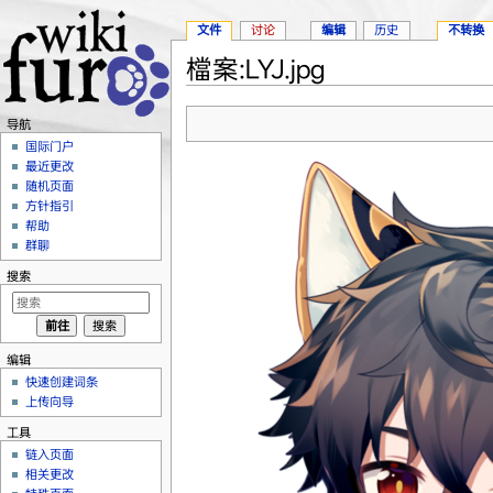
文件
讨论
编辑
历史
不转换
檔案:LYJ.jpg
跳转至：
导航
、
搜索
导航
国际门户
最近更改
随机页面
方针指引
帮助
群聊
搜索
编辑
快速创建词条
上传向导
工具
链入页面
相关更改