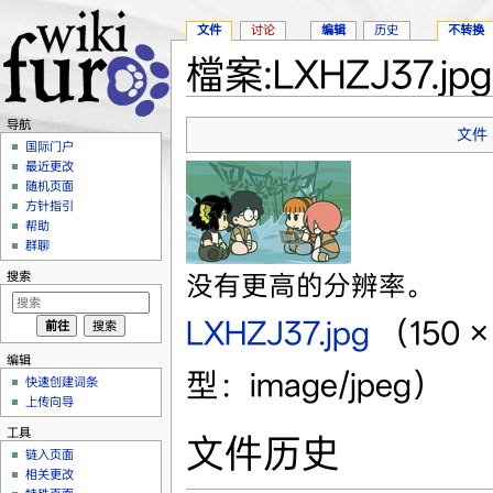
文件
讨论
编辑
历史
不转换
檔案:LXHZJ37.jpg
跳转至：
导航
、
搜索
导航
文件
国际门户
最近更改
随机页面
方针指引
帮助
群聊
搜索
没有更高的分辨率。
LXHZJ37.jpg
‎
（150 
编辑
型：image/jpeg）
快速创建词条
上传向导
工具
文件历史
链入页面
相关更改