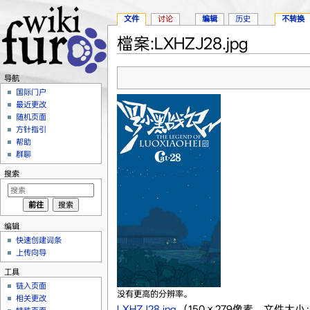
文件
讨论
编辑
历史
不转换
檔案:LXHZJ28.jpg
跳转至：
导航
、
搜索
导航
国际门户
最近更改
随机页面
方针指引
帮助
群聊
搜索
编辑
快速创建词条
上传向导
工具
链入页面
没有更高的分辨率。
相关更改
LXHZJ28.jpg
‎
（150 × 279像素，文件大小：1