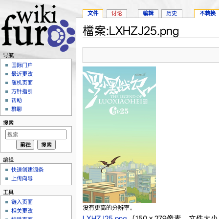
文件
讨论
编辑
历史
不转换
檔案:LXHZJ25.png
跳转至：
导航
、
搜索
导航
国际门户
最近更改
随机页面
方针指引
帮助
群聊
搜索
编辑
快速创建词条
上传向导
工具
链入页面
没有更高的分辨率。
相关更改
LXHZJ25.png
‎
（150 × 279像素，文件大小：