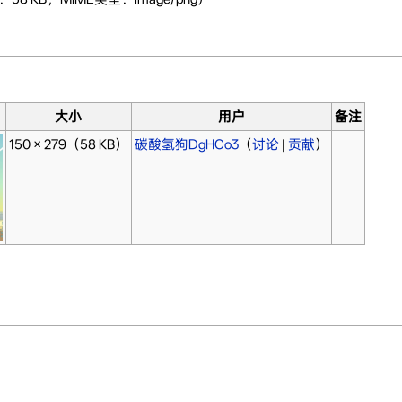
大小
用户
备注
150 × 279
（58 KB）
碳酸氢狗DgHCo3
（
讨论
|
贡献
）