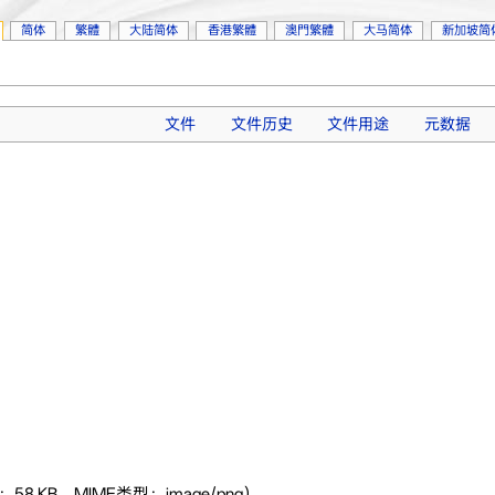
简体
繁體
大陆简体
香港繁體
澳門繁體
大马简体
新加坡简
文件
文件历史
文件用途
元数据
58 KB，MIME类型：image/png）