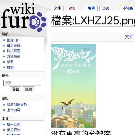
文件
讨论
编辑
历史
不转换
檔案:LXHZJ25.pn
跳转至：
导航
、
搜索
导航
文件
国际门户
最近更改
随机页面
方针指引
帮助
群聊
搜索
编辑
快速创建词条
上传向导
工具
链入页面
相关更改
没有更高的分辨率。