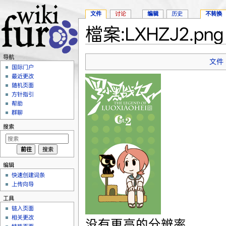
文件
讨论
编辑
历史
不转换
檔案:LXHZJ2.png
跳转至：
导航
、
搜索
导航
文件
国际门户
最近更改
随机页面
方针指引
帮助
群聊
搜索
编辑
快速创建词条
上传向导
工具
链入页面
相关更改
没有更高的分辨率。