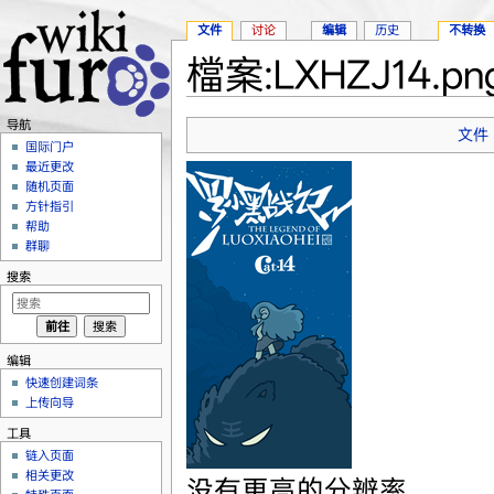
文件
讨论
编辑
历史
不转换
檔案:LXHZJ14.pn
跳转至：
导航
、
搜索
导航
文件
国际门户
最近更改
随机页面
方针指引
帮助
群聊
搜索
编辑
快速创建词条
上传向导
工具
链入页面
相关更改
没有更高的分辨率。